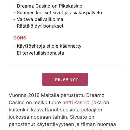
Dreamz Casino on Pikakasino
Suomen kieliset sivut ja asiakaspalvelu
Valtava pelivalikoima
Räätälöidyt bonukset
CONS
Käyttöehtoja ei ole käännetty
Ei tervetuliaisbonusta
PELAA NYT
Vuonna 2018 Maltalla perustettu Dreamz
Casino on melko tuore
netti kasino
, joka on
kuitenkin kasvattanut suosiota pelaajien
joukossa nopeaan tahtiin. Sivusto on
panostanut käytettävyyteen ja tämän huomaa