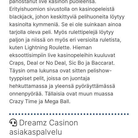
panostanut live kasinon puoleensa.
Erityishuomion sivustolla on kasinopeleistä
blackjack, johon keskittyviä pelihuoneita löytyy
kasinolta kymmeniä. Se ei ole suinkaan ainoa
tarjolla oleva peli. Myös rulettipelejä löytyy
paljon ja niissä on myös eri versioita ruletista,
kuten Lightning Roulette. Hieman
eksoottisimpiin live kasinopeleihin kuuluvat
Craps, Deal or No Deal, Sic Bo ja Baccarat.
Täysin oma lukunsa ovat sitten pelishow-
tyyppiset pelit, joissa on juontaja
hehkuttamassa ja yleensä pyöräyttämässä
onnenpyörää. Tällaisia ovat muun muassa
Crazy Time ja Mega Ball.
Dreamz Casinon
asiakaspalvelu