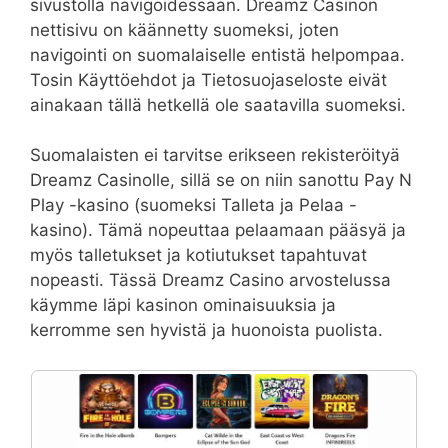
sivustolla navigoidessaan. Dreamz Casinon
nettisivu on käännetty suomeksi, joten
navigointi on suomalaiselle entistä helpompaa.
Tosin Käyttöehdot ja Tietosuojaseloste eivät
ainakaan tällä hetkellä ole saatavilla suomeksi.
Suomalaisten ei tarvitse erikseen rekisteröityä
Dreamz Casinolle, sillä se on niin sanottu Pay N
Play -kasino (suomeksi Talleta ja Pelaa -
kasino). Tämä nopeuttaa pelaamaan pääsyä ja
myös talletukset ja kotiutukset tapahtuvat
nopeasti. Tässä Dreamz Casino arvostelussa
käymme läpi kasinon ominaisuuksia ja
kerromme sen hyvistä ja huonoista puolista.