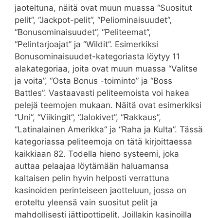
jaoteltuna, näitä ovat muun muassa “Suositut
pelit”, “Jackpot-pelit”, “Peliominaisuudet”,
“Bonusominaisuudet”, “Peliteemat”,
“Pelintarjoajat” ja “Wildit”. Esimerkiksi
Bonusominaisuudet-kategoriasta löytyy 11
alakategoriaa, joita ovat muun muassa “Valitse
ja voita”, “Osta Bonus -toiminto” ja “Boss
Battles”. Vastaavasti peliteemoista voi hakea
pelejä teemojen mukaan. Näitä ovat esimerkiksi
“Uni”, “Viikingit”, “Jalokivet”, “Rakkaus”,
“Latinalainen Amerikka” ja “Raha ja Kulta”. Tässä
kategoriassa peliteemoja on tätä kirjoittaessa
kaikkiaan 82. Todella hieno systeemi, joka
auttaa pelaajaa löytämään haluamansa
kaltaisen pelin hyvin helposti verrattuna
kasinoiden perinteiseen jaotteluun, jossa on
eroteltu yleensä vain suositut pelit ja
mahdollisesti jättipottipelit. Joillakin kasinoilla