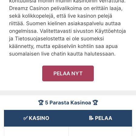
kohtuullisia moniin muihin kasinoihin verrattuna.
Dreamz Casinon pelivalikoima on erittäin laaja,
sekä kolikkopelejä, että live kasinon pelejä
riittää. Suomen kielinen asiakaspalvelu auttaa
ongelmissa. Valitettavasti sivuston Käyttöehtoja
ja Tietosuojaselostetta ei ole suomeksi
käännetty, mutta epäselviin kohtiin saa apua
suomalaisen live chatin kautta halutessaan.
PELAA NYT
🏆 5 Parasta Kasinoa 🏆
✅ KASINO
📝 PELAA