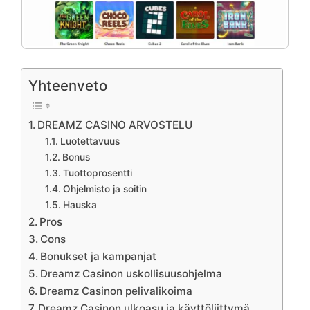
Yhteenveto
DREAMZ CASINO ARVOSTELU
Luotettavuus
Bonus
Tuottoprosentti
Ohjelmisto ja soitin
Hauska
Pros
Cons
Bonukset ja kampanjat
Dreamz Casinon uskollisuusohjelma
Dreamz Casinon pelivalikoima
Dreamz Casinon ulkoasu ja käyttöliittymä