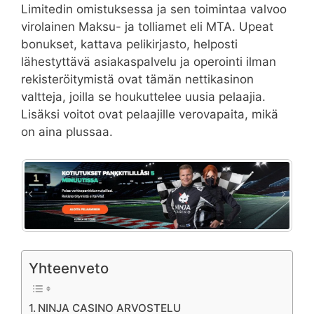
Limitedin omistuksessa ja sen toimintaa valvoo
virolainen Maksu- ja tolliamet eli MTA. Upeat
bonukset, kattava pelikirjasto, helposti
lähestyttävä asiakaspalvelu ja operointi ilman
rekisteröitymistä ovat tämän nettikasinon
valtteja, joilla se houkuttelee uusia pelaajia.
Lisäksi voitot ovat pelaajille verovapaita, mikä
on aina plussaa.
Yhteenveto
NINJA CASINO ARVOSTELU