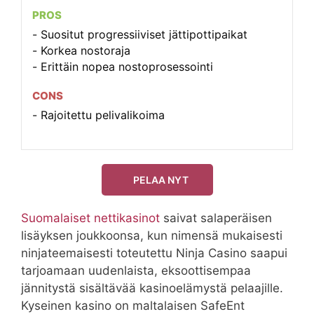
PROS
Suositut progressiiviset jättipottipaikat
Korkea nostoraja
Erittäin nopea nostoprosessointi
CONS
Rajoitettu pelivalikoima
PELAA NYT
Suomalaiset nettikasinot
saivat salaperäisen
lisäyksen joukkoonsa, kun nimensä mukaisesti
ninjateemaisesti toteutettu Ninja Casino saapui
tarjoamaan uudenlaista, eksoottisempaa
jännitystä sisältävää kasinoelämystä pelaajille.
Kyseinen kasino on maltalaisen SafeEnt