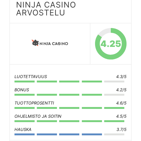
NINJA CASINO
ARVOSTELU
4.25
LUOTETTAVUUS
4.3/5
BONUS
4.2/5
TUOTTOPROSENTTI
4.6/5
OHJELMISTO JA SOITIN
4.5/5
HAUSKA
3.7/5