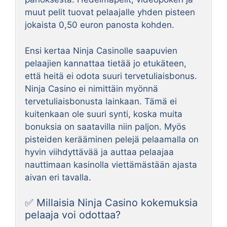
muut pelit tuovat pelaajalle yhden pisteen
jokaista 0,50 euron panosta kohden.
Ensi kertaa Ninja Casinolle saapuvien
pelaajien kannattaa tietää jo etukäteen,
että heitä ei odota suuri tervetuliaisbonus.
Ninja Casino ei nimittäin myönnä
tervetuliaisbonusta lainkaan. Tämä ei
kuitenkaan ole suuri synti, koska muita
bonuksia on saatavilla niin paljon. Myös
pisteiden kerääminen pelejä pelaamalla on
hyvin viihdyttävää ja auttaa pelaajaa
nauttimaan kasinolla viettämästään ajasta
aivan eri tavalla.
✅ Millaisia Ninja Casino kokemuksia
pelaaja voi odottaa?