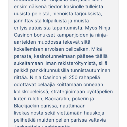
ensimmäisenä tiedon kasinolle tulleista
uusista peleistä, hienoista tarjouksista,
jännittävistä kilpailuista ja muista
erityislaatuisista tapahtumista. Myös Ninja
Casinon bonukset kampanjoiden ja ninja-
aarteiden muodossa tekevät siitä
kokeilemisen arvoisen pelipaikan. Mikä
parasta, kasinotunnelmaan pääsee täällä
sukeltamaan ilman rekisteröitymistä, sillä
pelkkä pankkitunnuksilla tunnistautuminen
riittää. Ninja Casinon yli 250 rahapeliä
odottavat pelaajia koittamaan onneaan
kolikkopeleissä, strategioimaan pyötäpelien
kuten ruletin, Baccaratin, pokerin ja
Blackjackin parissa, nauttimaan
livekasinosta sekä viettämään hauskoja
pelihetkiä muiden pelien parissa valtavia
Jackpotteja unohtamatta.