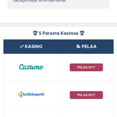
🏆 5 Parasta Kasinoa 🏆
✅ KASINO
📝 PELAA
PELAA NYT
PELAA NYT