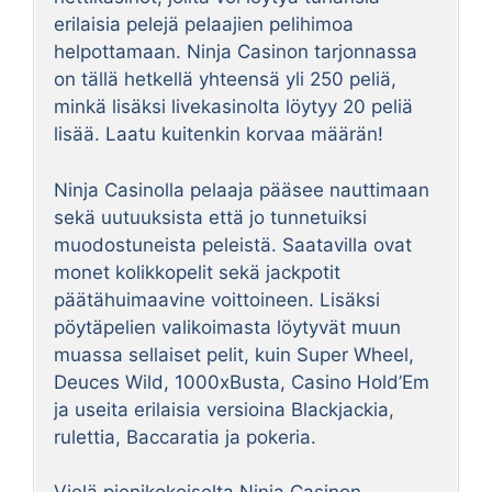
erilaisia pelejä pelaajien pelihimoa
helpottamaan. Ninja Casinon tarjonnassa
on tällä hetkellä yhteensä yli 250 peliä,
minkä lisäksi livekasinolta löytyy 20 peliä
lisää. Laatu kuitenkin korvaa määrän!
Ninja Casinolla pelaaja pääsee nauttimaan
sekä uutuuksista että jo tunnetuiksi
muodostuneista peleistä. Saatavilla ovat
monet kolikkopelit sekä jackpotit
päätähuimaavine voittoineen. Lisäksi
pöytäpelien valikoimasta löytyvät muun
muassa sellaiset pelit, kuin Super Wheel,
Deuces Wild, 1000xBusta, Casino Hold’Em
ja useita erilaisia versioina Blackjackia,
rulettia, Baccaratia ja pokeria.