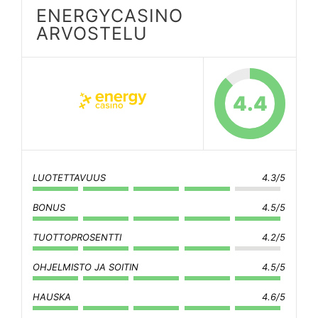
ENERGYCASINO
ARVOSTELU
4.4
LUOTETTAVUUS
4.3/5
BONUS
4.5/5
TUOTTOPROSENTTI
4.2/5
OHJELMISTO JA SOITIN
4.5/5
HAUSKA
4.6/5