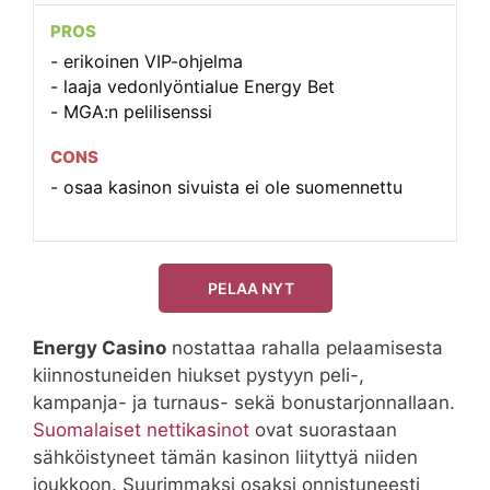
PROS
erikoinen VIP-ohjelma
laaja vedonlyöntialue Energy Bet
MGA:n pelilisenssi
CONS
osaa kasinon sivuista ei ole suomennettu
PELAA NYT
Energy Casino
nostattaa rahalla pelaamisesta
kiinnostuneiden hiukset pystyyn peli-,
kampanja- ja turnaus- sekä bonustarjonnallaan.
Suomalaiset nettikasinot
ovat suorastaan
sähköistyneet tämän kasinon liityttyä niiden
joukkoon. Suurimmaksi osaksi onnistuneesti