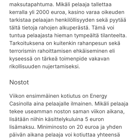
maksutapahtuma. Mikäli pelaaja tallettaa
kerralla yli 2000 euroa, kasino varaa oikeuden
tarkistaa pelaajan henkilöllisyyden sekä pyytää
tältä tietoja rahojen alkuperästä. Tämä voi
tuntua pelaajasta hieman tympeältä tilanteelta.
Tarkoituksena on kuitenkin rahanpesun sekä
terrorismin rahoittamisen ehkäiseminen eli
kyseessä on tärkeä toimenpide vakavan
rikollisuuden nujertamiseksi.
Nostot
Viikon ensimmäinen kotiutus on Energy
Casinolla aina pelaajalle ilmainen. Mikäli pelaaja
tekee useamman noston saman viikon aikana,
lisätään niihin käsittelykuluina 5 euron
lisämaksu. Miniminosto on 20 euroa ja yhden
päivän aikana pelaaja voi kotiuttaa yhteensä