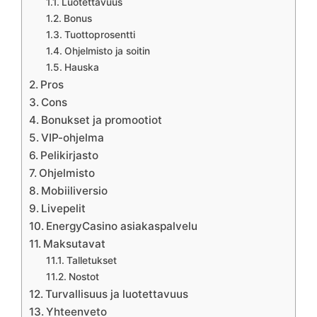
Luotettavuus
Bonus
Tuottoprosentti
Ohjelmisto ja soitin
Hauska
Pros
Cons
Bonukset ja promootiot
VIP-ohjelma
Pelikirjasto
Ohjelmisto
Mobiiliversio
Livepelit
EnergyCasino asiakaspalvelu
Maksutavat
Talletukset
Nostot
Turvallisuus ja luotettavuus
Yhteenveto