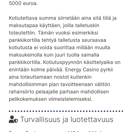
5000 euroa.
Kotiutettava summa siirretään aina sitä tiliä ja
maksutapaa käyttäen, joilla talletuskin
toteutettiin. Tämän vuoksi esimerkiksi
pankkikortilla tehtyä talletusta seuraavaa
kotiutusta ei voida suorittaa millään muulla
maksukeinolla kuin juuri tuolla samalla
pankkikortilla. Kotiutuspyynnön käsittelyaika on
enintään kolme päivää. Energy Casino pyrkii
aina toteuttamaan nostot kuitenkin
mahdollisimman pian tavoitteenaan välitön
rahansiirto pelaajalle parhaan mahdollisen
pelikokemuksen viimeistelemiseksi.
Turvallisuus ja luotettavuus