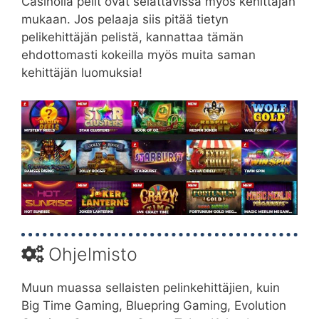
Casinolla pelit ovat selattavissa myös kehittäjän
mukaan. Jos pelaaja siis pitää tietyn
pelikehittäjän pelistä, kannattaa tämän
ehdottomasti kokeilla myös muita saman
kehittäjän luomuksia!
Ohjelmisto
Muun muassa sellaisten pelinkehittäjien, kuin
Big Time Gaming, Bluepring Gaming, Evolution