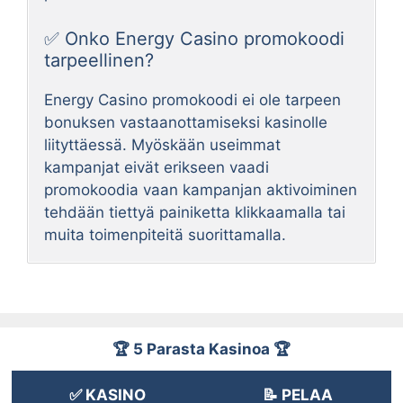
✅ Onko Energy Casino promokoodi
tarpeellinen?
Energy Casino promokoodi ei ole tarpeen
bonuksen vastaanottamiseksi kasinolle
liityttäessä. Myöskään useimmat
kampanjat eivät erikseen vaadi
promokoodia vaan kampanjan aktivoiminen
tehdään tiettyä painiketta klikkaamalla tai
muita toimenpiteitä suorittamalla.
🏆 5 Parasta Kasinoa 🏆
✅ KASINO
📝 PELAA