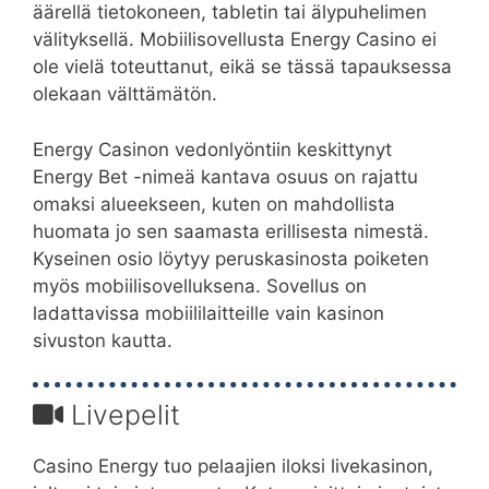
äärellä tietokoneen, tabletin tai älypuhelimen
välityksellä. Mobiilisovellusta Energy Casino ei
ole vielä toteuttanut, eikä se tässä tapauksessa
olekaan välttämätön.
Energy Casinon vedonlyöntiin keskittynyt
Energy Bet -nimeä kantava osuus on rajattu
omaksi alueekseen, kuten on mahdollista
huomata jo sen saamasta erillisesta nimestä.
Kyseinen osio löytyy peruskasinosta poiketen
myös mobiilisovelluksena. Sovellus on
ladattavissa mobiililaitteille vain kasinon
sivuston kautta.
Livepelit
Casino Energy tuo pelaajien iloksi livekasinon,