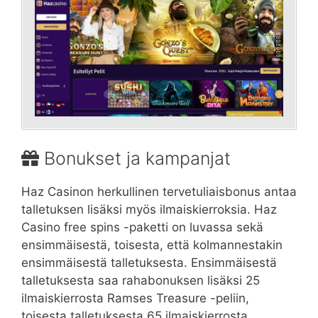
Bonukset ja kampanjat
Haz Casinon herkullinen tervetuliaisbonus antaa
talletuksen lisäksi myös ilmaiskierroksia. Haz
Casino free spins -paketti on luvassa sekä
ensimmäisestä, toisesta, että kolmannestakin
ensimmäisestä talletuksesta. Ensimmäisestä
talletuksesta saa rahabonuksen lisäksi 25
ilmaiskierrosta Ramses Treasure -peliin,
toisesta talletuksesta 65 ilmaiskierrosta