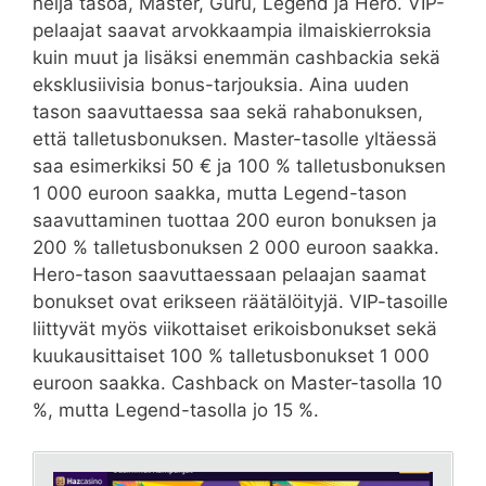
neljä tasoa, Master, Guru, Legend ja Hero. VIP-
pelaajat saavat arvokkaampia ilmaiskierroksia
kuin muut ja lisäksi enemmän cashbackia sekä
eksklusiivisia bonus-tarjouksia. Aina uuden
tason saavuttaessa saa sekä rahabonuksen,
että talletusbonuksen. Master-tasolle yltäessä
saa esimerkiksi 50 € ja 100 % talletusbonuksen
1 000 euroon saakka, mutta Legend-tason
saavuttaminen tuottaa 200 euron bonuksen ja
200 % talletusbonuksen 2 000 euroon saakka.
Hero-tason saavuttaessaan pelaajan saamat
bonukset ovat erikseen räätälöityjä. VIP-tasoille
liittyvät myös viikottaiset erikoisbonukset sekä
kuukausittaiset 100 % talletusbonukset 1 000
euroon saakka. Cashback on Master-tasolla 10
%, mutta Legend-tasolla jo 15 %.