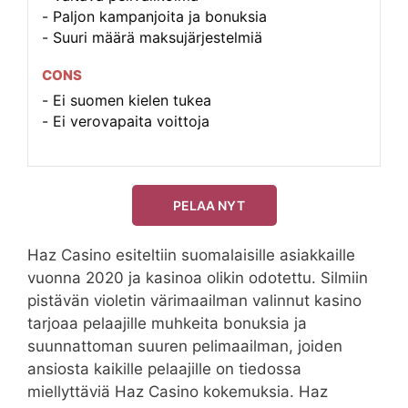
Paljon kampanjoita ja bonuksia
Suuri määrä maksujärjestelmiä
CONS
Ei suomen kielen tukea
Ei verovapaita voittoja
PELAA NYT
Haz Casino esiteltiin suomalaisille asiakkaille
vuonna 2020 ja kasinoa olikin odotettu. Silmiin
pistävän violetin värimaailman valinnut kasino
tarjoaa pelaajille muhkeita bonuksia ja
suunnattoman suuren pelimaailman, joiden
ansiosta kaikille pelaajille on tiedossa
miellyttäviä Haz Casino kokemuksia. Haz