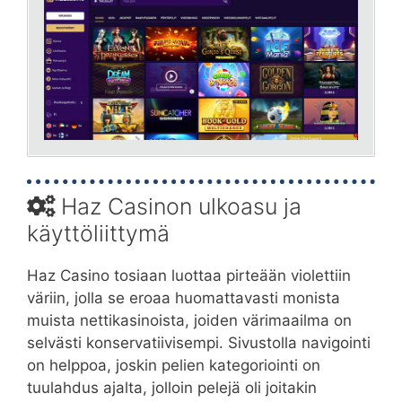
Haz Casinon ulkoasu ja
käyttöliittymä
Haz Casino tosiaan luottaa pirteään violettiin
väriin, jolla se eroaa huomattavasti monista
muista nettikasinoista, joiden värimaailma on
selvästi konservatiivisempi. Sivustolla navigointi
on helppoa, joskin pelien kategoriointi on
tuulahdus ajalta, jolloin pelejä oli joitakin