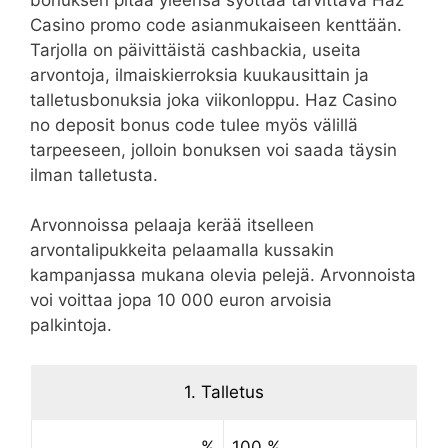
Casino promo code asianmukaiseen kenttään.
Tarjolla on päivittäistä cashbackia, useita
arvontoja, ilmaiskierroksia kuukausittain ja
talletusbonuksia joka viikonloppu. Haz Casino
no deposit bonus code tulee myös välillä
tarpeeseen, jolloin bonuksen voi saada täysin
ilman talletusta.
Arvonnoissa pelaaja kerää itselleen
arvontalipukkeita pelaamalla kussakin
kampanjassa mukana olevia pelejä. Arvonnoista
voi voittaa jopa 10 000 euron arvoisia
palkintoja.
1. Talletus
%
100 %