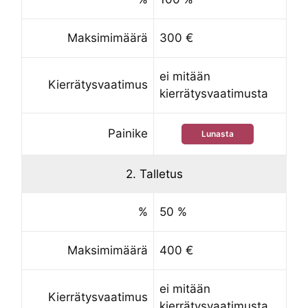
Maksimimäärä
300 €
ei mitään
Kierrätysvaatimus
kierrätysvaatimusta
Painike
Lunasta
2. Talletus
%
50 %
Maksimimäärä
400 €
ei mitään
Kierrätysvaatimus
kierrätysvaatimusta