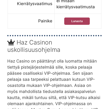
ei mitään
Kierrätysvaatimus
kierrätysvaatimusta
Painike
Lunasta
Haz Casinon
uskollisuusohjelma
Haz Casino on päättänyt olla luomatta mitään
tiettyä pistejärjestelmää sille, koska pelaaja
pääsee osalliseksi VIP-ohjelmaa. Sen sijaan
pelaaja saa tarpeeksi pelattuaan kutsun VIP-
osastolta mukaan VIP-ohjelmaan. Asiaa on
myös mahdollista tiedustella asiakaspalvelun
kautta, mikäli tuntuu siltä, että VIP-kutsu alkaisi
olemaan ajankohtainen. VIP-ohjelmassa on