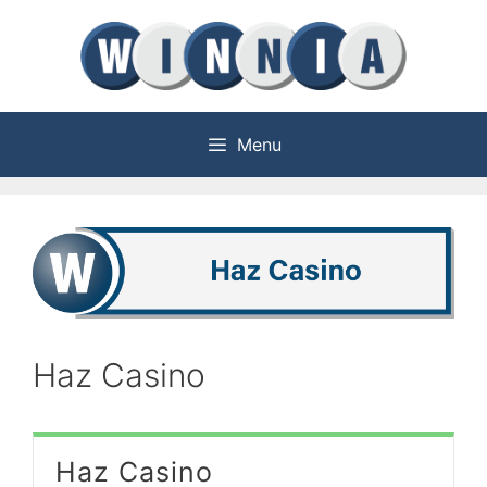
Skip
to
content
Menu
Haz Casino
Haz Casino