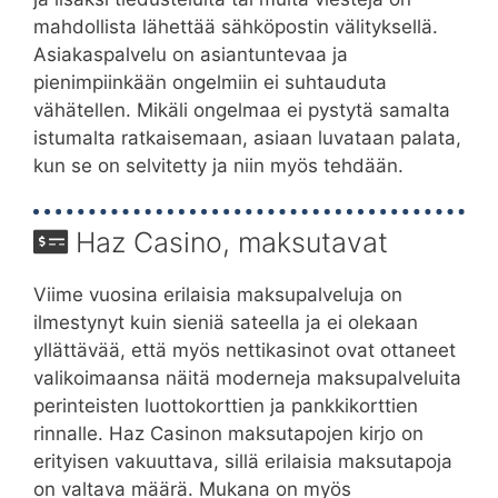
mahdollista lähettää sähköpostin välityksellä.
Asiakaspalvelu on asiantuntevaa ja
pienimpiinkään ongelmiin ei suhtauduta
vähätellen. Mikäli ongelmaa ei pystytä samalta
istumalta ratkaisemaan, asiaan luvataan palata,
kun se on selvitetty ja niin myös tehdään.
Haz Casino, maksutavat
Viime vuosina erilaisia maksupalveluja on
ilmestynyt kuin sieniä sateella ja ei olekaan
yllättävää, että myös nettikasinot ovat ottaneet
valikoimaansa näitä moderneja maksupalveluita
perinteisten luottokorttien ja pankkikorttien
rinnalle. Haz Casinon maksutapojen kirjo on
erityisen vakuuttava, sillä erilaisia maksutapoja
on valtava määrä. Mukana on myös