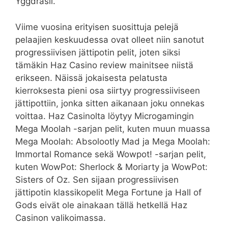
Yggdrasil.
Viime vuosina erityisen suosittuja pelejä
pelaajien keskuudessa ovat olleet niin sanotut
progressiivisen jättipotin pelit, joten siksi
tämäkin Haz Casino review mainitsee niistä
erikseen. Näissä jokaisesta pelatusta
kierroksesta pieni osa siirtyy progressiiviseen
jättipottiin, jonka sitten aikanaan joku onnekas
voittaa. Haz Casinolta löytyy Microgamingin
Mega Moolah -sarjan pelit, kuten muun muassa
Mega Moolah: Absolootly Mad ja Mega Moolah:
Immortal Romance sekä Wowpot! -sarjan pelit,
kuten WowPot: Sherlock & Moriarty ja WowPot:
Sisters of Oz. Sen sijaan progressiivisen
jättipotin klassikopelit Mega Fortune ja Hall of
Gods eivät ole ainakaan tällä hetkellä Haz
Casinon valikoimassa.