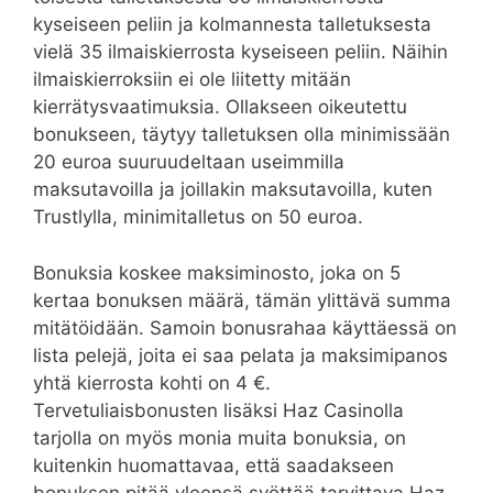
kyseiseen peliin ja kolmannesta talletuksesta
vielä 35 ilmaiskierrosta kyseiseen peliin. Näihin
ilmaiskierroksiin ei ole liitetty mitään
kierrätysvaatimuksia. Ollakseen oikeutettu
bonukseen, täytyy talletuksen olla minimissään
20 euroa suuruudeltaan useimmilla
maksutavoilla ja joillakin maksutavoilla, kuten
Trustlylla, minimitalletus on 50 euroa.
Bonuksia koskee maksiminosto, joka on 5
kertaa bonuksen määrä, tämän ylittävä summa
mitätöidään. Samoin bonusrahaa käyttäessä on
lista pelejä, joita ei saa pelata ja maksimipanos
yhtä kierrosta kohti on 4 €.
Tervetuliaisbonusten lisäksi Haz Casinolla
tarjolla on myös monia muita bonuksia, on
kuitenkin huomattavaa, että saadakseen
bonuksen pitää yleensä syöttää tarvittava Haz