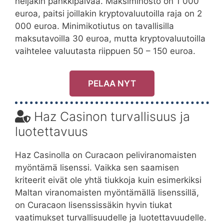
neljäkin pankkipäivää. Maksiminosto on 1 000
euroa, paitsi joillakin kryptovaluutoilla raja on 2
000 euroa. Minimikotiutus on tavallisilla
maksutavoilla 30 euroa, mutta kryptovaluutoilla
vaihtelee valuutasta riippuen 50 – 150 euroa.
PELAA NYT
Haz Casinon turvallisuus ja
luotettavuus
Haz Casinolla on Curacaon peliviranomaisten
myöntämä lisenssi. Vaikka sen saamisen
kriteerit eivät ole yhtä tiukkoja kuin esimerkiksi
Maltan viranomaisten myöntämällä lisenssillä,
on Curacaon lisenssissäkin hyvin tiukat
vaatimukset turvallisuudelle ja luotettavuudelle.