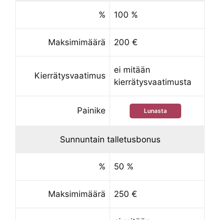
%
100 %
Maksimimäärä
200 €
ei mitään
Kierrätysvaatimus
kierrätysvaatimusta
Painike
Lunasta
Sunnuntain talletusbonus
%
50 %
Maksimimäärä
250 €