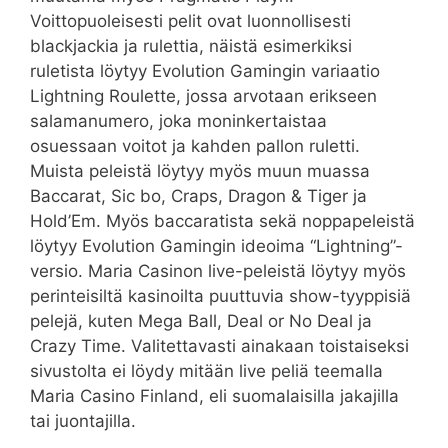
Voittopuoleisesti pelit ovat luonnollisesti
blackjackia ja rulettia, näistä esimerkiksi
ruletista löytyy Evolution Gamingin variaatio
Lightning Roulette, jossa arvotaan erikseen
salamanumero, joka moninkertaistaa
osuessaan voitot ja kahden pallon ruletti.
Muista peleistä löytyy myös muun muassa
Baccarat, Sic bo, Craps, Dragon & Tiger ja
Hold’Em. Myös baccaratista sekä noppapeleistä
löytyy Evolution Gamingin ideoima “Lightning”-
versio. Maria Casinon live-peleistä löytyy myös
perinteisiltä kasinoilta puuttuvia show-tyyppisiä
pelejä, kuten Mega Ball, Deal or No Deal ja
Crazy Time. Valitettavasti ainakaan toistaiseksi
sivustolta ei löydy mitään live peliä teemalla
Maria Casino Finland, eli suomalaisilla jakajilla
tai juontajilla.