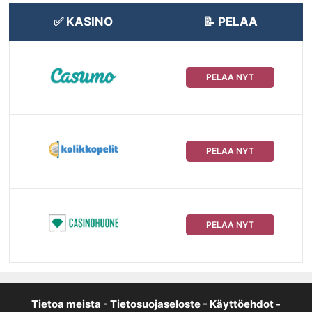
✅ KASINO
📝 PELAA
PELAA NYT
PELAA NYT
PELAA NYT
Tietoa meista
-
Tietosuojaseloste
-
Käyttöehdot
-