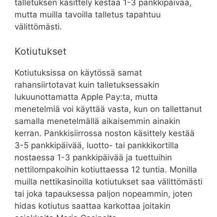
talletuksen käsittely kestää 1-3 pankkipäivää,
mutta muilla tavoilla talletus tapahtuu
välittömästi.
Kotiutukset
Kotiutuksissa on käytössä samat
rahansiirtotavat kuin talletuksessakin
lukuunottamatta Apple Pay:ta, mutta
menetelmiä voi käyttää vasta, kun on tallettanut
samalla menetelmällä aikaisemmin ainakin
kerran. Pankkisiirrossa noston käsittely kestää
3-5 pankkipäivää, luotto- tai pankkikortilla
nostaessa 1-3 pankkipäivää ja tuettuihin
nettilompakoihin kotiuttaessa 12 tuntia. Monilla
muilla nettikasinoilla kotiutukset saa välittömästi
tai joka tapauksessa paljon nopeammin, joten
hidas kotiutus saattaa karkottaa joitakin