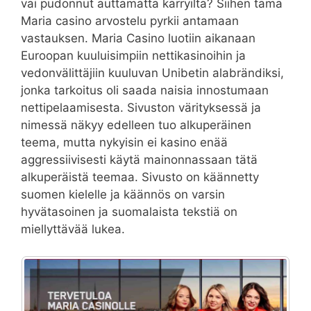
vai pudonnut auttamatta kärryiltä? Siihen tämä
Maria casino arvostelu pyrkii antamaan
vastauksen. Maria Casino luotiin aikanaan
Euroopan kuuluisimpiin nettikasinoihin ja
vedonvälittäjiin kuuluvan Unibetin alabrändiksi,
jonka tarkoitus oli saada naisia innostumaan
nettipelaamisesta. Sivuston värityksessä ja
nimessä näkyy edelleen tuo alkuperäinen
teema, mutta nykyisin ei kasino enää
aggressiivisesti käytä mainonnassaan tätä
alkuperäistä teemaa. Sivusto on käännetty
suomen kielelle ja käännös on varsin
hyvätasoinen ja suomalaista tekstiä on
miellyttävää lukea.