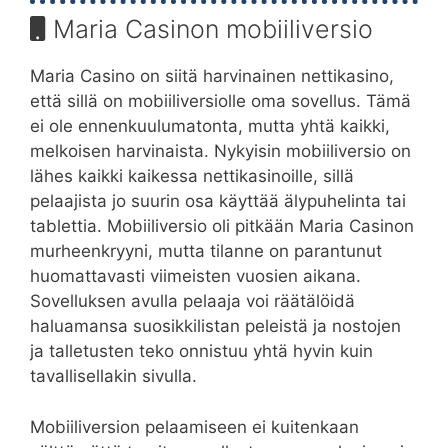
Maria Casinon mobiiliversio
Maria Casino on siitä harvinainen nettikasino,
että sillä on mobiiliversiolle oma sovellus. Tämä
ei ole ennenkuulumatonta, mutta yhtä kaikki,
melkoisen harvinaista. Nykyisin mobiiliversio on
lähes kaikki kaikessa nettikasinoille, sillä
pelaajista jo suurin osa käyttää älypuhelinta tai
tablettia. Mobiiliversio oli pitkään Maria Casinon
murheenkryyni, mutta tilanne on parantunut
huomattavasti viimeisten vuosien aikana.
Sovelluksen avulla pelaaja voi räätälöidä
haluamansa suosikkilistan peleistä ja nostojen
ja talletusten teko onnistuu yhtä hyvin kuin
tavallisellakin sivulla.
Mobiiliversion pelaamiseen ei kuitenkaan