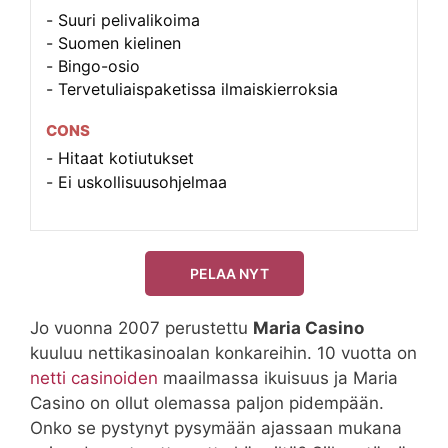
Suuri pelivalikoima
Suomen kielinen
Bingo-osio
Tervetuliaispaketissa ilmaiskierroksia
CONS
Hitaat kotiutukset
Ei uskollisuusohjelmaa
PELAA NYT
Jo vuonna 2007 perustettu
Maria Casino
kuuluu nettikasinoalan konkareihin. 10 vuotta on
netti casinoiden
maailmassa ikuisuus ja Maria
Casino on ollut olemassa paljon pidempään.
Onko se pystynyt pysymään ajassaan mukana