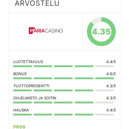
ARVOSTELU
4.35
LUOTETTAVUUS
4.4/5
BONUS
4.6/5
TUOTTOPROSENTTI
4.3/5
OHJELMISTO JA SOITIN
4.3/5
HAUSKA
4.4/5
PROS