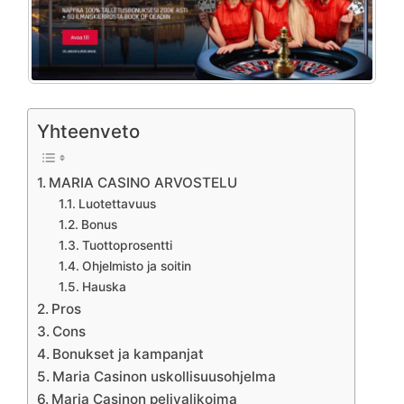
Yhteenveto
MARIA CASINO ARVOSTELU
Luotettavuus
Bonus
Tuottoprosentti
Ohjelmisto ja soitin
Hauska
Pros
Cons
Bonukset ja kampanjat
Maria Casinon uskollisuusohjelma
Maria Casinon pelivalikoima